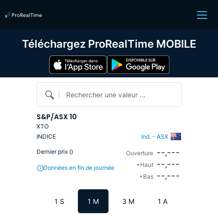
Téléchargez ProRealTime MOBILE
Rechercher une valeur ...
S&P/ASX 10
XTO
INDICE
Ind. - ASX
--,---
Dernier prix (
)
Ouverture
--,---
+Haut
Données en fin de journée
--,---
+Bas
1 S
1 M
3 M
1 A