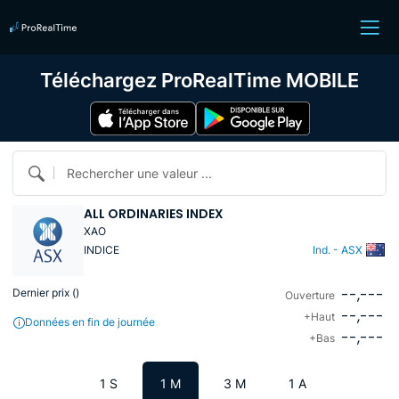
Téléchargez ProRealTime MOBILE
Rechercher une valeur ...
ALL ORDINARIES INDEX
XAO
INDICE
Ind. - ASX
--,---
Dernier prix (
)
Ouverture
--,---
+Haut
Données en fin de journée
--,---
+Bas
1 S
1 M
3 M
1 A