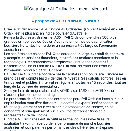
A propos de ALL ORDINARIES INDEX
Créé le 31 décembre 1979, l'indice All Ordinaries (souvent abrégé en « All
Ords») est le plus ancien indice boursier d'Australie.
Relié à la Bourse australienne (ASX), l'All Ords comprend les 500 plus
grandes entreprises cotées en Australie en termes de capitalisation
boursière flottante. Il offre donc un panorama très large de l'économie
australienne.
Les sociétés cotées dans l'All Ords couvrent un large éventail de secteurs,
y compris les services financiers, la santé, les matières premières et la
technologie. De nombreuses entreprises australiennes opèrent à
l'international, ce qui fait de l'All Ords un bon indicateur de l'état de
l'économie mondiale et de l’Océanie.
L'All Ords est un indice pondéré par la capitalisation boursière. L'indice ne
prend pas en compte les dividendes réinvestis. Ses calculs sont réalisés en
temps réel et publiés à intervalles réguliers (toutes les 15 secondes) tout au
long de la journée de négociation.
Son symbole de négociation est « AORD » sur l'ASX et « .AORD » sur
d'autres plateformes de trading.
Le processus de sélection des entreprises pour l'All Ords est basé sur leur
capitalisation boursière flottante. Le comité d'experts indépendants se
réunit régulièrement pour examiner la composition de l'indice, en se
concentrant principalement sur le volume de transactions et la
représentativité de l'indice.
L'indice All Ordinaries est un outil essentiel pour les investisseurs
souhaitant avoir un aperçu de la performance du marché boursier
australien et comparer les performances des différentes entreprises